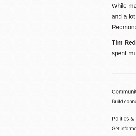
While man
and a lo
Redmond, 
Tim Re
spent mu
Communit
Build conne
Politics &
Get informe