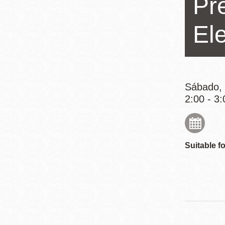
Pr
Mission
Excelsior
El
Noe Valley
Glen Park
North Beach
Sábado, 
Golden Gate
2:00 - 3:
Valley
Suitable fo