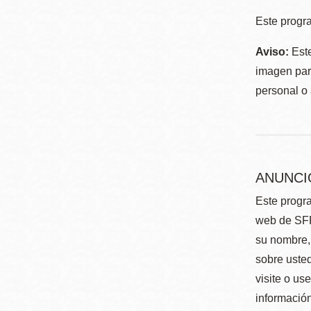
Este progra
Aviso:
Este
imagen para
personal o 
ANUNCI
Este progra
web de SFP
su nombre, 
sobre usted
visite o us
información