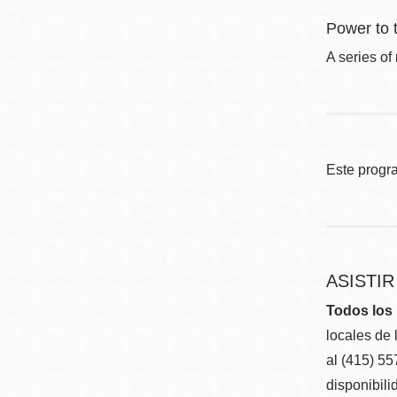
Power to 
A series of
Este progr
ASISTI
Todos los 
locales de 
al (415) 5
disponibili