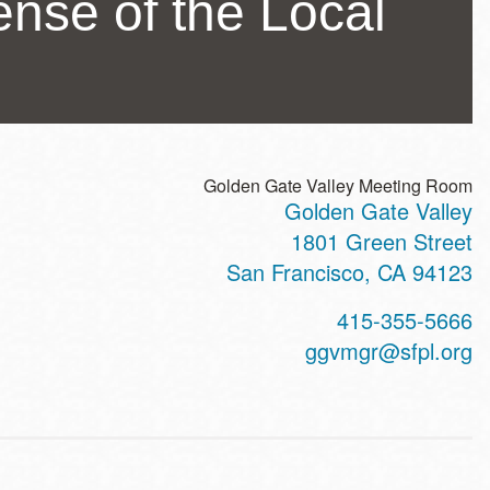
nse of the Local
Golden Gate Valley Meeting Room
Golden Gate Valley
ss
1801 Green Street
San Francisco
,
CA
94123
t
415-355-5666
hone
ggvmgr@sfpl.org