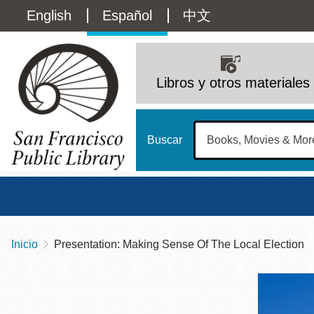
Pasar
Language
English
Español
中文
al
contenido
switcher
principal
Main
(Content)
navigation
Libros y otros materiales
Buscar
Inicio
Presentation: Making Sense Of The Local Election
Sobrescribir
Biblioteca Central
Dom
enlaces
Address
100 Larkin Street
San Francisco
,
CA
94102
12 - 6
de
Contact
415-557-4400