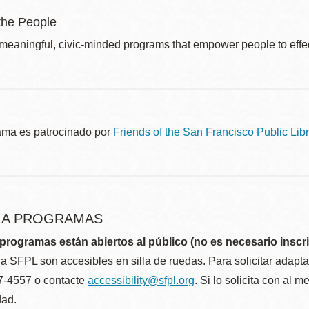
the People
 meaningful, civic-minded programs that empower people to effec
ama es patrocinado por
Friends of the San Francisco Public Libr
R A PROGRAMAS
programas están abiertos al público (no es necesario inscri
la SFPL son accesibles en silla de ruedas. Para solicitar adap
57-4557 o contacte
accessibility@sfpl.org
. Si lo solicita con al 
dad.