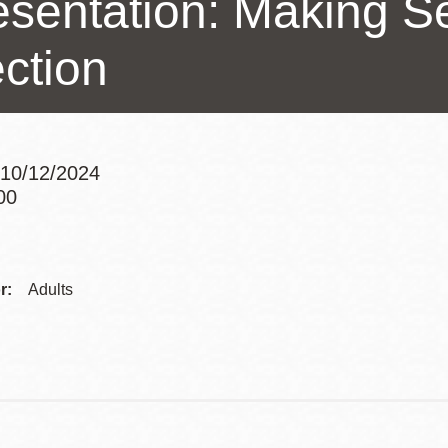
esentation: Making Se
ection
Potrero
Biblioteca virtual
Presidio
Bibliotecas
Ambulantes
10/12/2024
00
Addre
Contac
r:
Adults
Telep