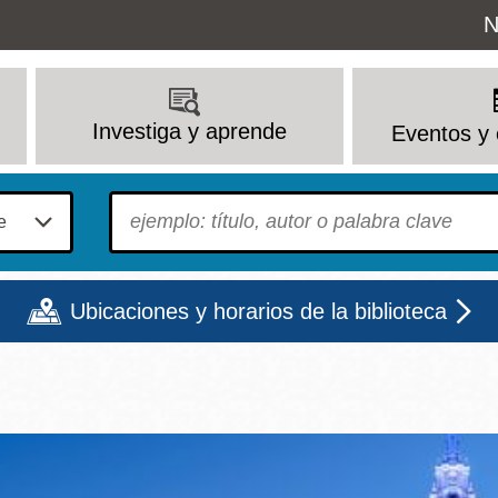
Uti
N
M
Investiga y aprende
Eventos y 
To find?
Ubicaciones y horarios de la biblioteca
Lun
Mar
Mié
Jue
Vie
Sáb
9 - 6
9 - 8
9 - 8
9 - 8
12 - 6
10 - 6