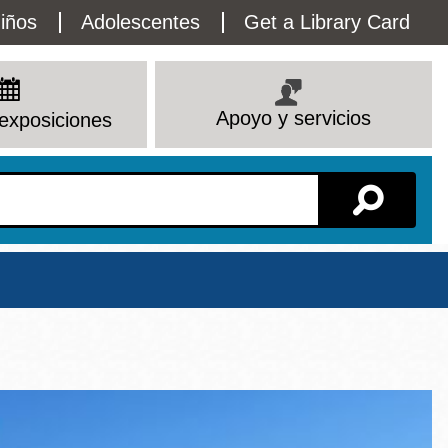
lity
iños
Adolescentes
Get a Library Card
enu
Apoyo y servicios
exposiciones
Sucursal
Ver todas