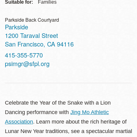
Suitable for:
Families
Parkside Back Courtyard
Parkside
Address
1200 Taraval Street
San Francisco
,
CA
94116
Contact
415-355-5770
Telephone
psimgr@sfpl.org
Celebrate the Year of the Snake with a Lion
Dancing performance with
Jing Mo Athletic
Association
. Learn more about the rich heritage of
Lunar New Year traditions, see a spectacular martial