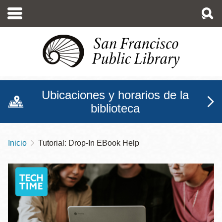
Pasar
al
contenido
principal
Ubicaciones y horarios de la
biblioteca
Inicio
Tutorial: Drop-In EBook Help
Sobrescribir
enlaces
de
ayuda
a