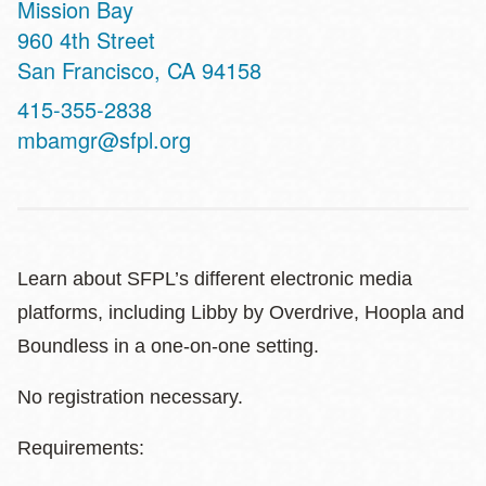
Mission Bay
Address
960 4th Street
San Francisco
,
CA
94158
Contact
415-355-2838
Telephone
mbamgr@sfpl.org
Learn about SFPL’s different electronic media
platforms, including Libby by Overdrive, Hoopla and
Boundless in a one-on-one setting.
No registration necessary.
Requirements: