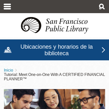
Pasar
al
contenido
principal
Ubicaciones y horarios de la
biblioteca
Inicio
Sobrescribir
Tutorial: Meet One-on-One With A CERTIFIED FINANCIAL
enlaces
PLANNER™
de
ayuda
a