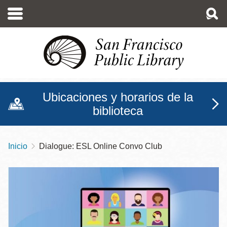
Pasar
al
contenido
principal
Ubicaciones y horarios de la
biblioteca
Inicio
Dialogue: ESL Online Convo Club
Sobrescribir
enlaces
de
ayuda
a