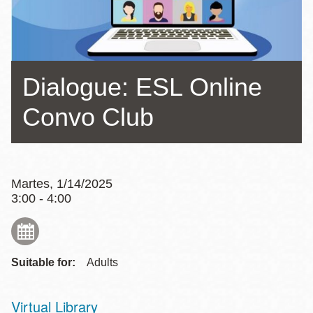
la
navegación
Dialogue: ESL Online
Convo Club
Martes, 1/14/2025
3:00 - 4:00
Suitable for:
Adults
Virtual Library