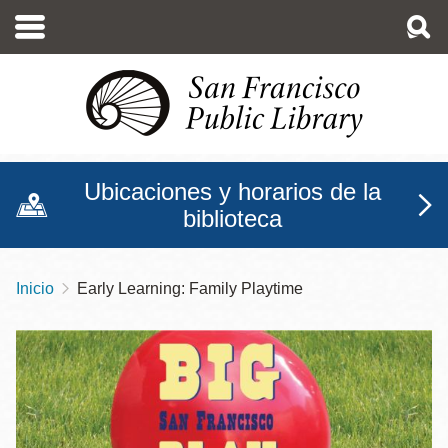
Pasar
al
contenido
principal
Ubicaciones y horarios de la
biblioteca
Inicio
Early Learning: Family Playtime
Sobrescribir
enlaces
de
ayuda
a