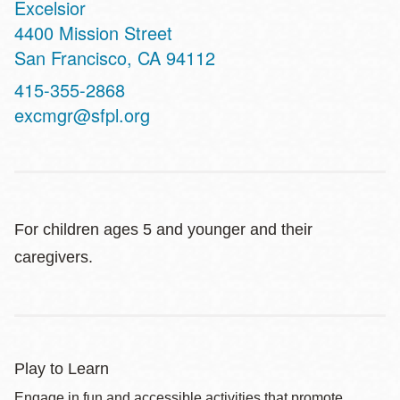
Excelsior
Address
4400 Mission Street
San Francisco
,
CA
94112
Contact
415-355-2868
Telephone
excmgr@sfpl.org
For children ages 5 and younger and their
caregivers.
Play to Learn
Engage in fun and accessible activities that promote