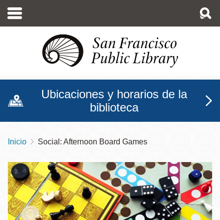
Pasar
al
contenido
principal
Ubicaciones y horarios de la
biblioteca
Inicio
Social: Afternoon Board Games
Sobrescribir
enlaces
de
ayuda
a