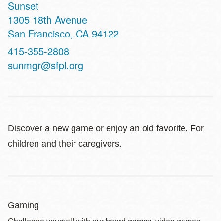
Sunset
Address
1305 18th Avenue
San Francisco
,
CA
94122
Contact
415-355-2808
Telephone
sunmgr@sfpl.org
Discover a new game or enjoy an old favorite. For
children and their caregivers.
Gaming