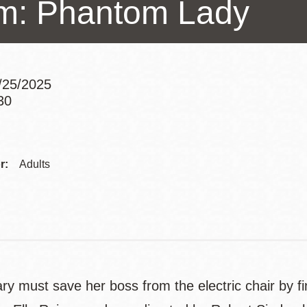
lm: Phantom Lady
Potrero
Biblioteca virtual
Presidio
Bibliotecas
/25/2025
Ambulantes
30
Addre
Contac
r:
Adults
Telep
ry must save her boss from the electric chair by find