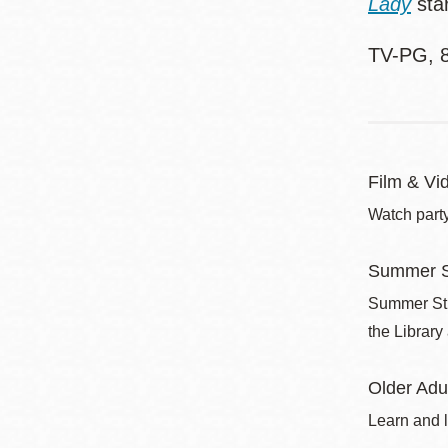
Lady
sta
TV-PG, 8
Film & Vi
Watch party
Summer S
Summer Stri
the Library
Older Adu
Learn and l