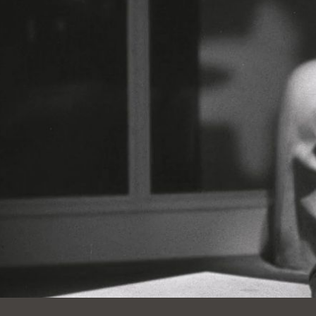
Ocean View
Richmond
Biblioteca
Sunset
Ambulante OMI
Treasure Island
Ortega
Visitacion Valley
Park
West Portal
Parkside
Western
Portola
Addition