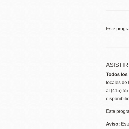
Este progr
ASISTI
Todos los 
locales de 
al (415) 5
disponibili
Este progra
Aviso:
Este