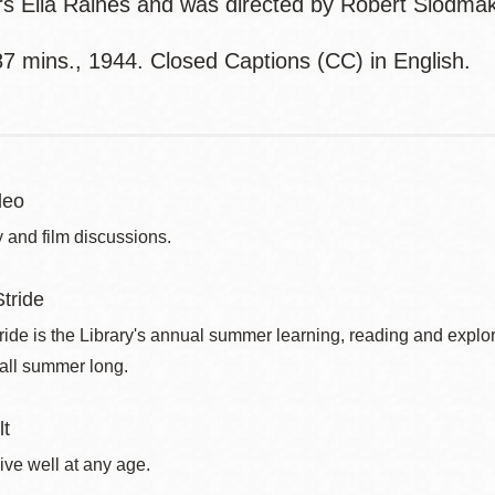
rs Ella Raines and was directed by Robert Siodma
7 mins., 1944. Closed Captions (CC) in English.
deo
 and film discussions.
tride
de is the Library's annual summer learning, reading and explo
 all summer long.
lt
ive well at any age.