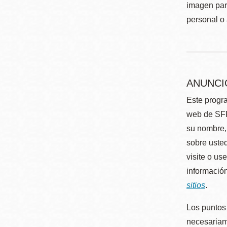
imagen para
personal o 
ANUNCI
Este progra
web de SFP
su nombre, 
sobre usted
visite o us
información
sitios
.
Los puntos 
necesariame