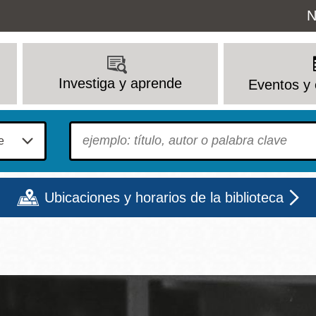
Uti
N
M
Investiga y aprende
Eventos y 
To find?
Ubicaciones y horarios de la biblioteca
Lun
Mar
Mié
Jue
Vie
Sáb
9 - 6
9 - 8
9 - 8
9 - 8
12 - 6
10 - 6