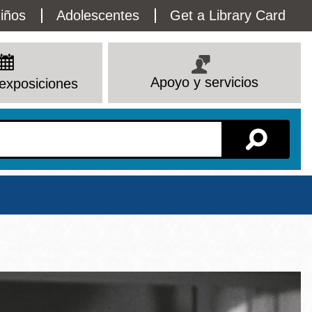
lity
iños
Adolescentes
Get a Library Card
enu
Apoyo y servicios
exposiciones
Sucursal
Ver todas