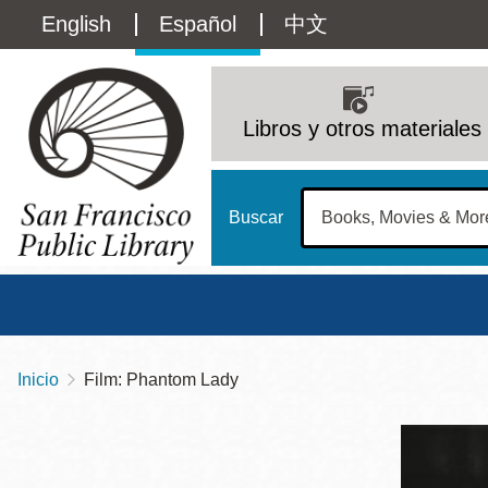
Pasar
Language
English
Español
中文
al
contenido
switcher
principal
Main
(Content)
navigation
Libros y otros materiales
Buscar
Inicio
Film: Phantom Lady
Sobrescribir
Biblioteca Central
Dom
enlaces
Address
100 Larkin Street
San Francisco
,
CA
94102
12 - 6
de
Contact
415-557-4400