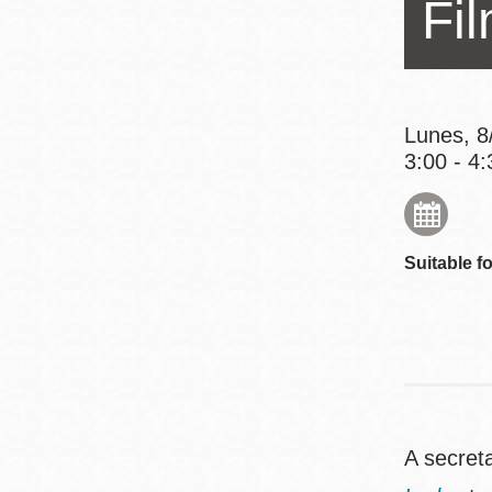
Fi
Mission
Excelsior
Noe Valley
Glen Park
Lunes, 8
North Beach
3:00 - 4:
Golden Gate
Valley
Suitable fo
A secreta