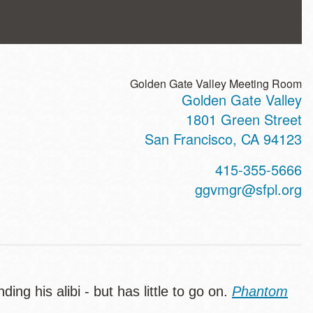
Golden Gate Valley Meeting Room
Golden Gate Valley
ss
1801 Green Street
San Francisco
,
CA
94123
t
415-355-5666
hone
ggvmgr@sfpl.org
ing his alibi - but has little to go on.
Phantom