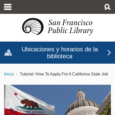
Pasar
al
contenido
principal
Ubicaciones y horarios de la
biblioteca
Inicio
Tutorial: How To Apply For A California State Job
Sobrescribir
enlaces
de
ayuda
a