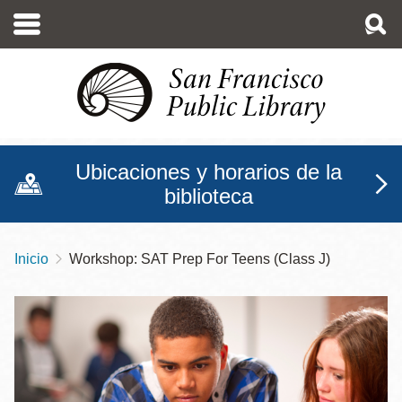
Pasar
al
contenido
principal
Ubicaciones y horarios de la
biblioteca
Inicio
Workshop: SAT Prep For Teens (Class J)
Sobrescribir
enlaces
de
ayuda
a