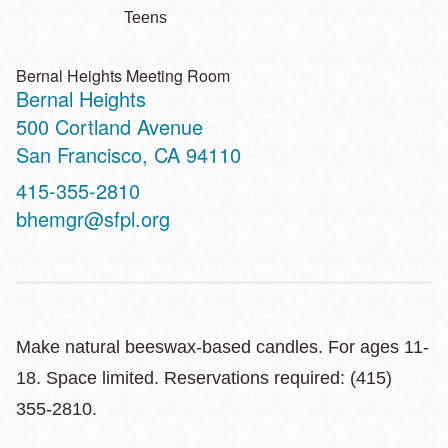
Teens
Bernal Heights Meeting Room
Bernal Heights
Address
500 Cortland Avenue
San Francisco
,
CA
94110
Contact
415-355-2810
Telephone
bhemgr@sfpl.org
Make natural beeswax-based candles. For ages 11-
18. Space limited. Reservations required: (415)
355-2810.