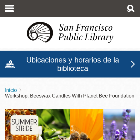
Pasar
al
contenido
principal
Ubicaciones y horarios de la
biblioteca
Inicio
Sobrescribir
Workshop: Beeswax Candles With Planet Bee Foundation
enlaces
de
ayuda
a