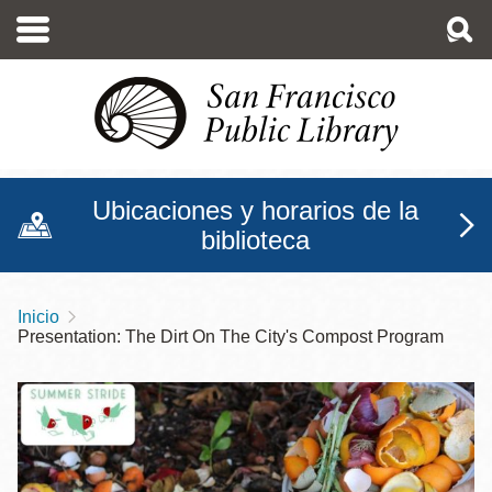
Pasar
al
contenido
principal
Ubicaciones y horarios de la
biblioteca
Inicio
Sobrescribir
Presentation: The Dirt On The City's Compost Program
enlaces
de
ayuda
a