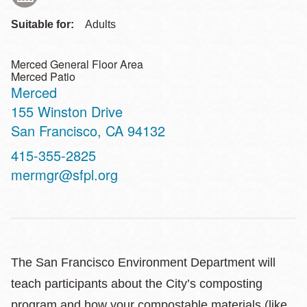
Suitable for:
Adults
Merced General Floor Area
Merced Patio
Merced
Address
155 Winston Drive
San Francisco
,
CA
94132
Contact
415-355-2825
Telephone
mermgr@sfpl.org
The San Francisco Environment Department will
teach participants about the City’s composting
program and how your compostable materials (like