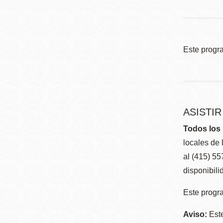
Este progr
ASISTI
Todos los 
locales de 
al (415) 5
disponibili
Este progra
Aviso:
Este