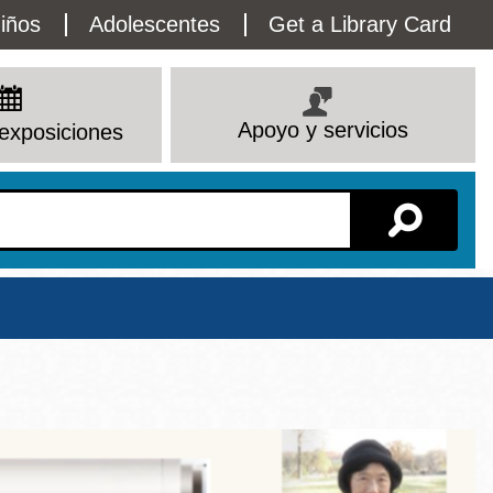
lity
iños
Adolescentes
Get a Library Card
enu
Apoyo y servicios
exposiciones
Sucursal
Ver todas