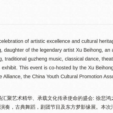
Telep
elebration of artistic excellence and cultural herita
, daughter of the legendary artist Xu Beihong, an 
, traditional guzheng music, classical dance, the
exhibit. This event is co-hosted by the Xu Beihong
 Alliance, the China Youth Cultural Promotion Asso
聚艺术精华、承载文化传承使命的盛会: 徐悲鸿
演奏，古典舞蹈，剧团节目及东方梦影缘展。本次