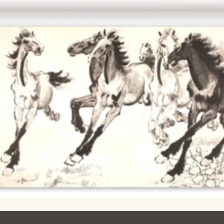
Ocean View
Richmond
Biblioteca
Sunset
Ambulante OMI
Treasure Island
Ortega
Visitacion Valley
Park
West Portal
Parkside
Western
Portola
Addition