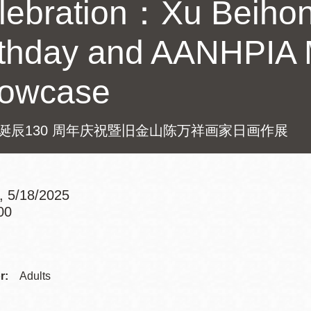
lebration：Xu Beihon
Potrero
Biblioteca virtual
rthday and AANHPIA 
Presidio
Bibliotecas
owcase
Ambulantes
诞辰130 周年庆祝暨旧金山陈万祥画家日画作展
 5/18/2025
00
Addre
r:
Adults
Contac