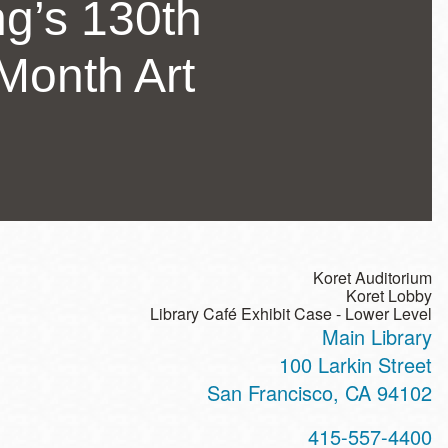
g’s 130th
Month Art
Koret Auditorium
Koret Lobby
Library Café Exhibit Case - Lower Level
Main Library
ss
100 Larkin Street
San Francisco
,
CA
94102
t
415-557-4400