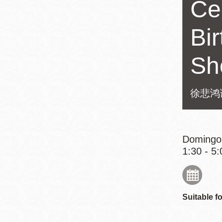
Ce
Mission
Excelsior
Bi
Noe Valley
Glen Park
Sh
North Beach
Golden Gate
徐悲鸿
Valley
Domingo,
1:30 - 5:
Suitable fo