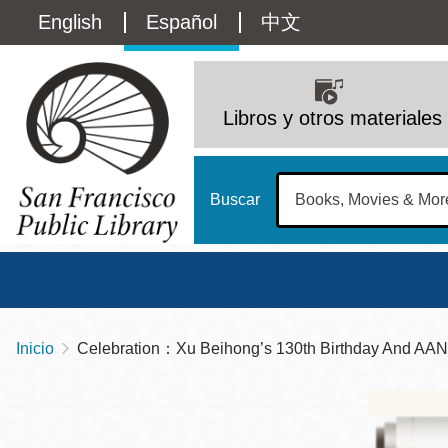
Pasar
Language
English
Español
中文
al
contenido
switcher
principal
Main
(Content)
navigation
Libros y otros materiales
Buscar
Inicio
Celebration：Xu Beihong’s 130th Birthday And AA
Sobrescribir
Biblioteca Central
Dom
enlaces
Address
100 Larkin Street
San Francisco
,
CA
94102
12 - 6
de
Contact
415-557-4400