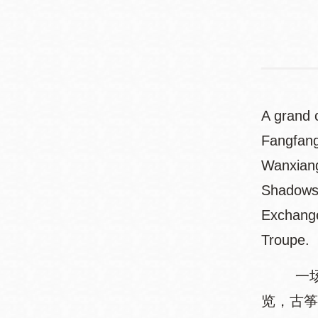
A grand c
Fangfang
Wanxiang
Shadows 
Exchange
Troupe.
一场汇
览，古筝