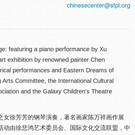
hone
chinesecenter@sfpl.org
ge:
featuring a piano performance by Xu
art exhibition by renowned painter Chen
atrical performances and Eastern Dreams of
 Arts Committee, the International Cultural
ciation and the Galaxy Children's Theatre
之女徐芳芳的钢琴演奏，著名画家陈万祥画作展
活动由徐悲鸿艺术委员会、国际文化交流联盟，中