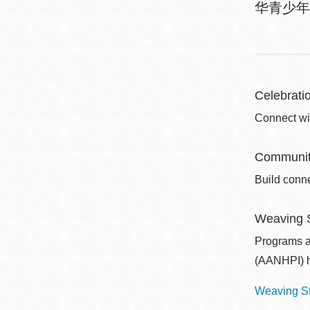
华青少年
Celebrati
Connect wi
Communit
Build conne
Weaving S
Programs a
(AANHPI) h
Weaving St