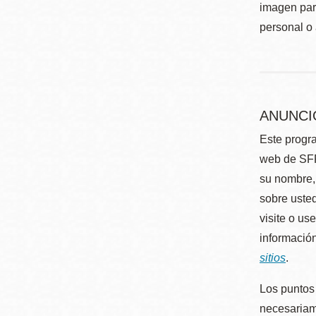
imagen para
personal o 
ANUNCI
Este progra
web de SFP
su nombre, 
sobre usted
visite o us
información
sitios
.
Los puntos 
necesariame