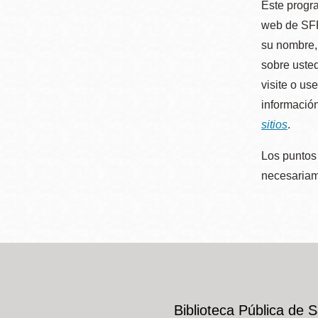
Este progra
web de SFP
su nombre, 
sobre usted
visite o us
información
sitios
.
Los puntos 
necesariame
Biblioteca Pública de 