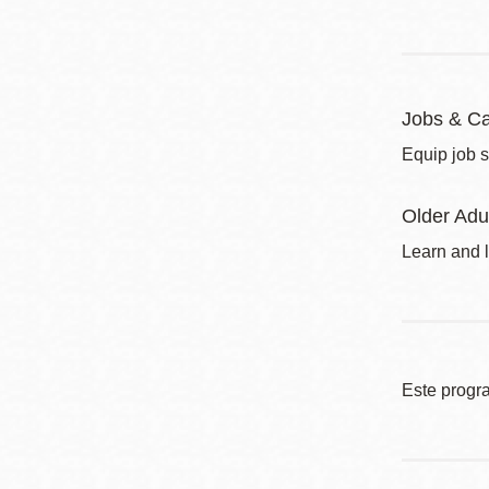
Jobs & Ca
Equip job s
Older Adu
Learn and l
Este progr