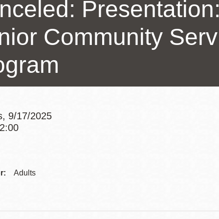
nceled: Presentation:
Potrero
Biblioteca virtual
nior Community Serv
Presidio
Bibliotecas
ogram
Ambulantes
s, 9/17/2025
12:00
Addre
r:
Adults