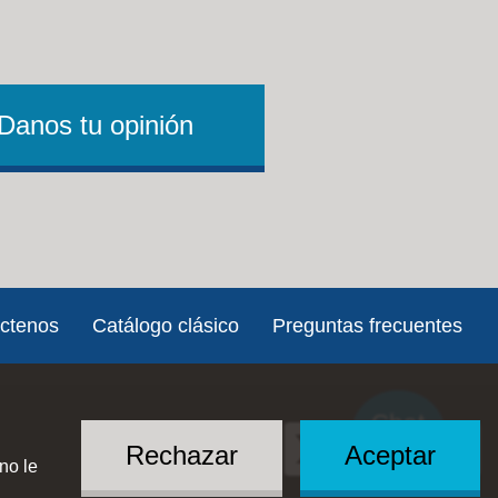
Danos tu opinión
ctenos
Catálogo clásico
Preguntas frecuentes
Chat
Social
with US
Rechazar
Aceptar
no le
Menu