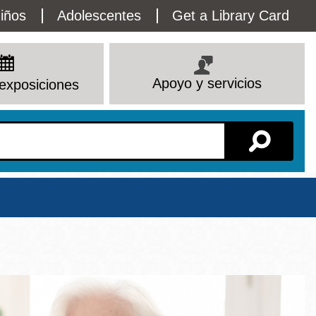
lity
iños
Adolescentes
Get a Library Card
enu
Apoyo y servicios
exposiciones
Sucursal
Ver todas