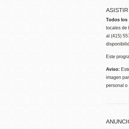
ASISTI
Todos los 
locales de 
al (415) 5
disponibili
Este progra
Aviso:
Este
imagen para
personal o 
ANUNCI