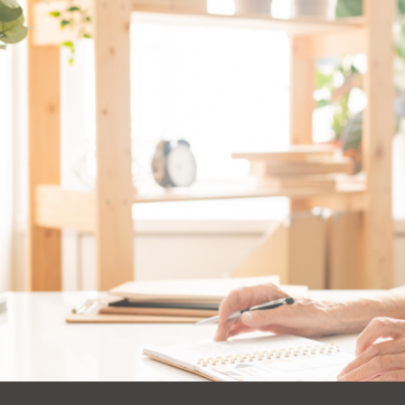
Ocean View
Richmond
Biblioteca
Sunset
Ambulante OMI
Treasure Island
Ortega
Visitacion Valley
Park
West Portal
Parkside
Western
Portola
Addition