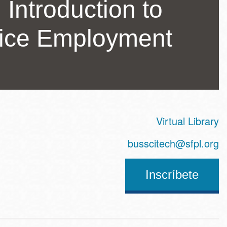
 Introduction to
ice Employment
Virtual Library
ss
busscitech@sfpl.org
Inscríbete