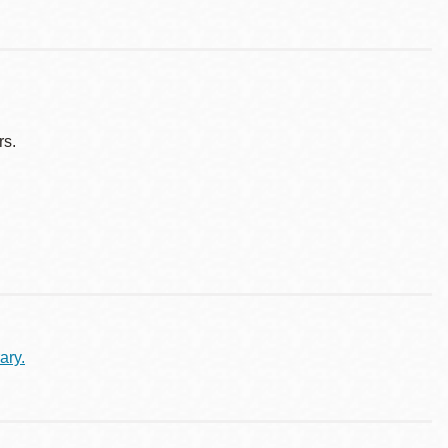
rs.
ary.