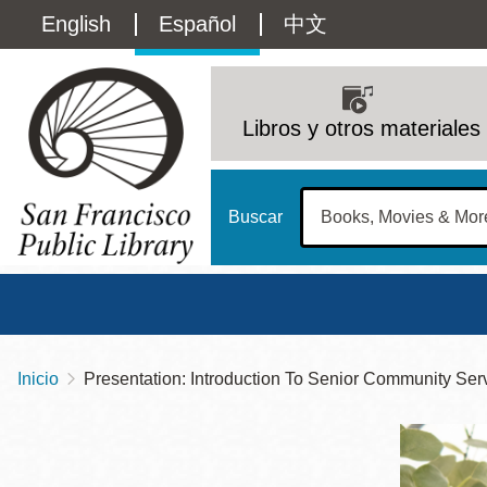
Pasar
Language
English
Español
中文
al
contenido
switcher
principal
Main
(Content)
navigation
Libros y otros materiales
Buscar
Inicio
Presentation: Introduction To Senior Community S
Sobrescribir
Biblioteca Central
Dom
enlaces
Address
100 Larkin Street
San Francisco
,
CA
94102
12 - 6
de
Contact
415-557-4400