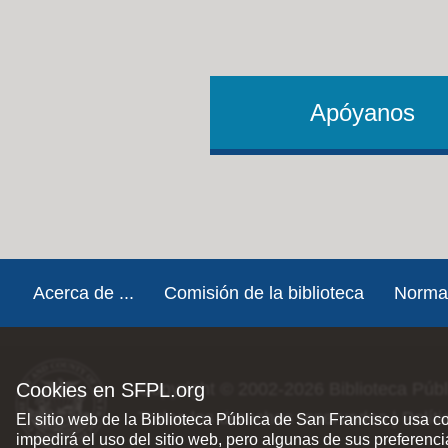
Apóyanos
Footer
Acerca de ...
Comisión de la biblioteca
Norma
Cookies en SFPL.org
Copyright © 2002-2026
Biblioteca Púb
Todos los derechos reservados |
Polít
El sitio web de la Biblioteca Pública de San Francisco usa c
impedirá el uso del sitio web, pero algunas de sus preferenc