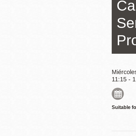
Ca
Mission
Excelsior
Se
Noe Valley
Glen Park
Pr
North Beach
Golden Gate
Valley
Miércole
11:15 - 
Suitable fo