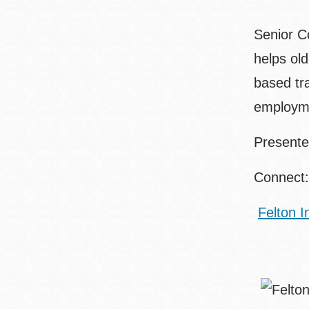
Senior C
helps old
based tra
employ
Presente
Connect
Felton I