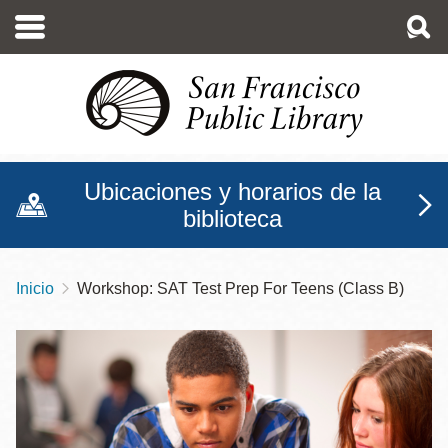
Pasar
al
contenido
principal
Ubicaciones y horarios de la
biblioteca
Inicio
Workshop: SAT Test Prep For Teens (Class B)
Sobrescribir
enlaces
de
ayuda
a