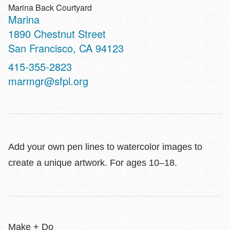
Marina Back Courtyard
Marina
Address
1890 Chestnut Street
San Francisco
,
CA
94123
Contact
415-355-2823
Telephone
marmgr@sfpl.org
Add your own pen lines to watercolor images to
create a unique artwork. For ages 10–18.
Make + Do