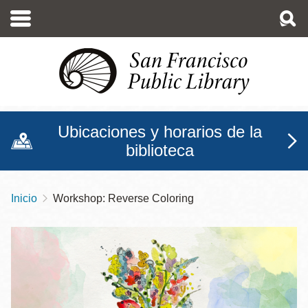
Pasar
al
contenido
principal
Ubicaciones y horarios de la
biblioteca
Inicio
Workshop: Reverse Coloring
Sobrescribir
enlaces
de
ayuda
a