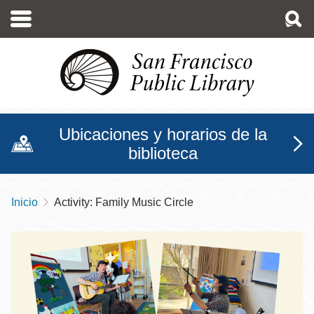
Pasar
al
contenido
principal
Ubicaciones y horarios de la
biblioteca
Inicio
Activity: Family Music Circle
Sobrescribir
enlaces
de
ayuda
a