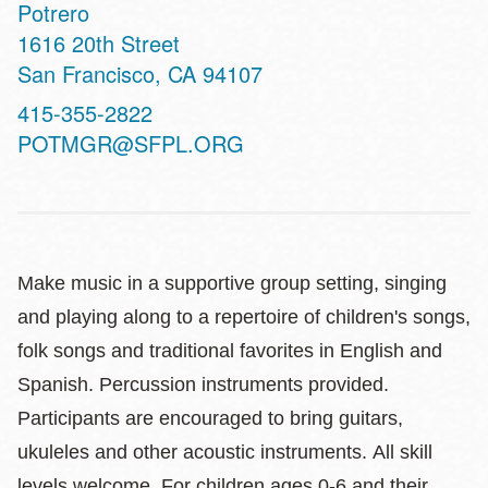
Potrero
Address
1616 20th Street
San Francisco
,
CA
94107
Contact
415-355-2822
Telephone
POTMGR@SFPL.ORG
Make music in a supportive group setting, singing
and playing along to a repertoire of children's songs,
folk songs and traditional favorites in English and
Spanish. Percussion instruments provided.
Participants are encouraged to bring guitars,
ukuleles and other acoustic instruments. All skill
levels welcome. For children ages 0-6 and their