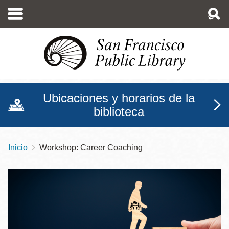
Pasar
al
contenido
principal
Ubicaciones y horarios de la
biblioteca
Inicio
Workshop: Career Coaching
Sobrescribir
enlaces
de
ayuda
a