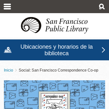
Pasar
al
contenido
principal
Ubicaciones y horarios de la
biblioteca
Inicio
Social: San Francisco Correspondence Co-op
Sobrescribir
enlaces
de
ayuda
a