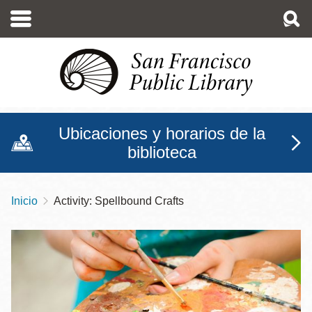
Pasar
al
contenido
principal
Ubicaciones y horarios de la
biblioteca
Inicio
Activity: Spellbound Crafts
Sobrescribir
enlaces
de
ayuda
a