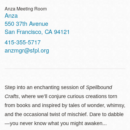
Anza Meeting Room
Anza
Address
550 37th Avenue
San Francisco
,
CA
94121
Contact
415-355-5717
Telephone
anzmgr@sfpl.org
Step into an enchanting session of
Spellbound
Crafts
, where we’ll conjure curious creations torn
from books and inspired by tales of wonder, whimsy,
and the occasional twist of mischief. Dare to dabble
—you never know what you might awaken...