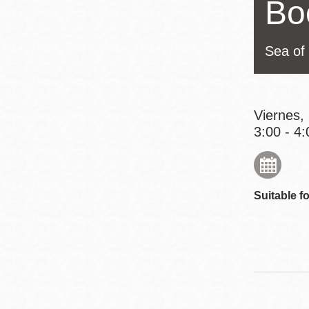
Bo
Mission
Excelsior
Sea of 
Noe Valley
Glen Park
North Beach
Viernes,
Golden Gate
3:00 - 4:
Valley
Suitable fo