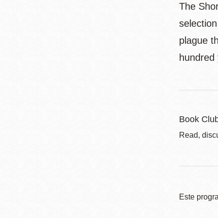
The Shor
selection
plague t
hundred y
Book Clu
Read, disc
Este progr