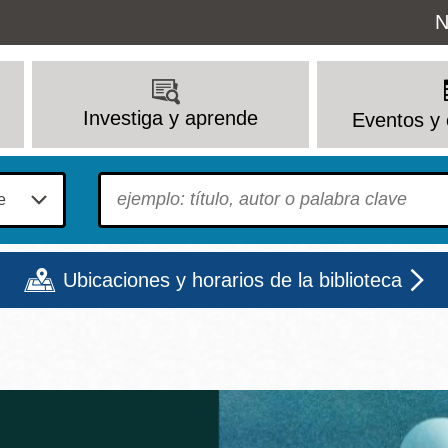
Uti
N
M
Investiga y aprende
Eventos y 
To find?
Ubicaciones y horarios de la biblioteca
Lun
Mar
Mié
Jue
Vie
Sáb
9 - 6
9 - 8
9 - 8
9 - 8
12 - 6
10 - 6