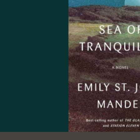
Ocean View
Richmond
Biblioteca
Sunset
Ambulante OMI
Treasure Island
Ortega
Visitacion Valley
Park
West Portal
Parkside
Western
Portola
Addition