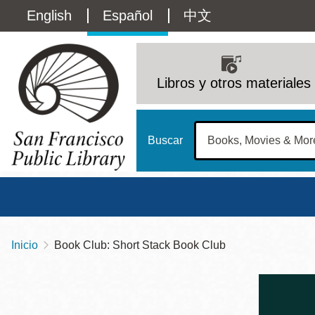
Pasar
Language
English
Español
中文
al
contenido
switcher
principal
Main
(Content)
navigation
Libros y otros materiales
Buscar
Inicio
Book Club: Short Stack Book Club
Sobrescribir
Biblioteca Central
Dom
enlaces
Address
100 Larkin Street
San Francisco
,
CA
94102
12 - 6
de
Contact
415-557-4400