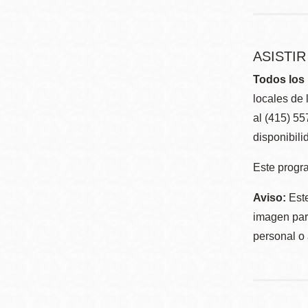
ASISTI
Todos los 
locales de 
al (415) 5
disponibili
Este progra
Aviso:
Este
imagen para
personal o 