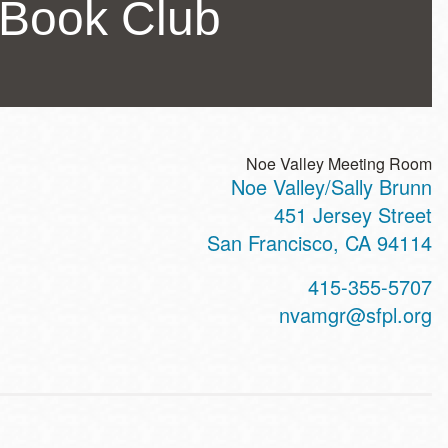
 Book Club
Noe Valley Meeting Room
Noe Valley/Sally Brunn
ss
451 Jersey Street
San Francisco
,
CA
94114
t
415-355-5707
hone
nvamgr@sfpl.org