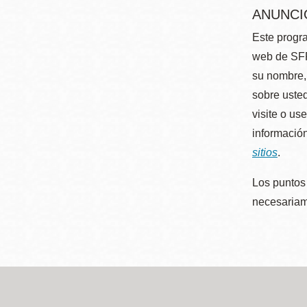
ANUNCI
Este progra
web de SFP
su nombre, 
sobre usted
visite o us
información
sitios
.
Los puntos 
necesariame