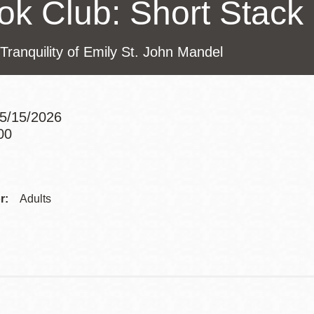
ok Club: Short Stack
Potrero
Biblioteca virtual
Tranquility of Emily St. John Mandel
Presidio
Bibliotecas
Ambulantes
 5/15/2026
00
Addre
Contac
r:
Adults
Telep