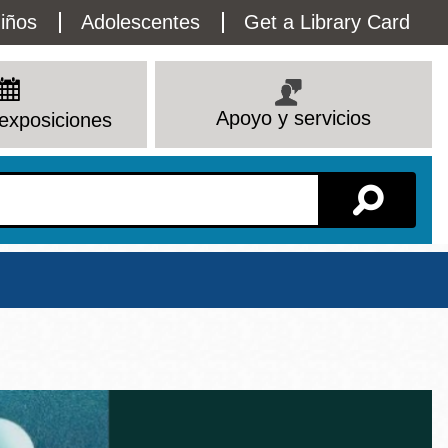
lity
iños
Adolescentes
Get a Library Card
enu
Apoyo y servicios
exposiciones
Sucursal
Ver todas