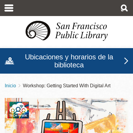
Pasar
al
contenido
principal
Ubicaciones y horarios de la
biblioteca
Inicio
Workshop: Getting Started With Digital Art
Sobrescribir
enlaces
de
ayuda
a