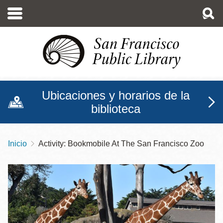
Pasar
al
contenido
principal
Ubicaciones y horarios de la
biblioteca
Inicio
Activity: Bookmobile At The San Francisco Zoo
Sobrescribir
enlaces
de
ayuda
a