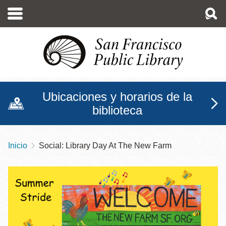
Pasar
al
contenido
principal
Ubicaciones y horarios de la
biblioteca
Inicio
Social: Library Day At The New Farm
Sobrescribir
enlaces
de
ayuda
a