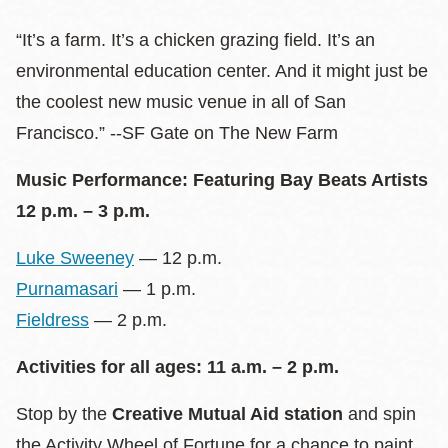
“It’s a farm. It’s a chicken grazing field. It’s an
environmental education center. And it might just be
the coolest new music venue in all of San
Francisco.” --SF Gate on The New Farm
Music Performance: Featuring Bay Beats Artists
12 p.m. – 3 p.m.
Luke Sweeney
— 12 p.m.
Purnamasari
— 1 p.m.
Fieldress
— 2 p.m.
Activities for all ages: 11 a.m. – 2 p.m.
Stop by the
Creative Mutual Aid station
and spin
the Activity Wheel of Fortune for a chance to paint,