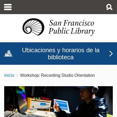
Pasar
al
contenido
principal
Ubicaciones y horarios de la
biblioteca
Inicio
Workshop: Recording Studio Orientation
Sobrescribir
enlaces
de
ayuda
a