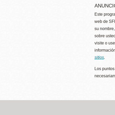
ANUNCI
Este progra
web de SFP
su nombre, 
sobre usted
visite o us
información
sitios
.
Los puntos 
necesariame