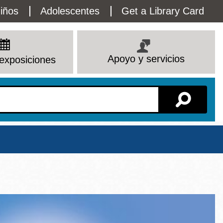
lity
iños
Adolescentes
Get a Library Card
enu
Apoyo y servicios
exposiciones
Sucursal
Ver todas