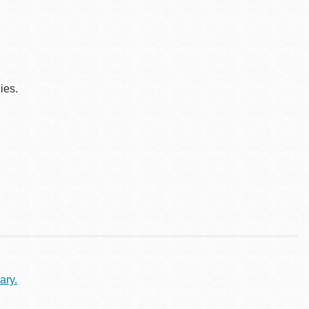
ies.
ary.