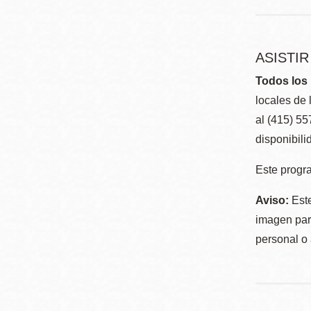
ASISTI
Todos los 
locales de 
al (415) 5
disponibili
Este progra
Aviso:
Este
imagen para
personal o 