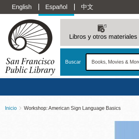
Pasar
Language
English
Español
中文
al
contenido
switcher
principal
Main
(Content)
navigation
Libros y otros materiales
Buscar
Inicio
Workshop: American Sign Language Basics
Sobrescribir
Biblioteca Central
Dom
enlaces
Address
100 Larkin Street
San Francisco
,
CA
94102
12 - 6
de
Contact
415-557-4400