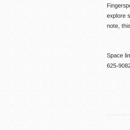
Fingersp
explore 
note, thi
Space li
625-9082