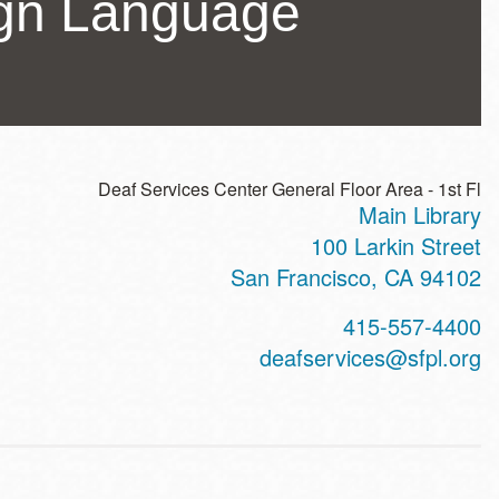
ign Language
Deaf Services Center General Floor Area - 1st Fl
Main Library
ss
100 Larkin Street
San Francisco
,
CA
94102
t
415-557-4400
hone
deafservices@sfpl.org