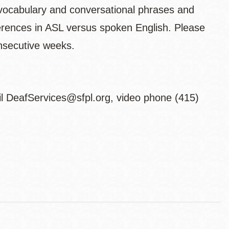
vocabulary and conversational phrases and
ferences in ASL versus spoken English. Please
consecutive weeks.
il DeafServices@sfpl.org, video phone (415)