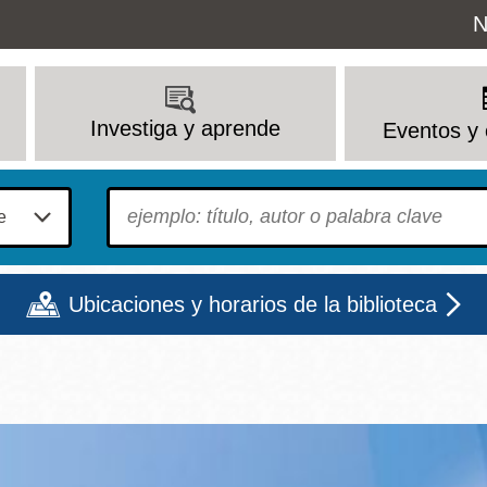
Uti
N
M
Investiga y aprende
Eventos y 
To find?
Ubicaciones y horarios de la biblioteca
Lun
Mar
Mié
Jue
Vie
Sáb
9 - 6
9 - 8
9 - 8
9 - 8
12 - 6
10 - 6