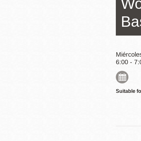
Wo
Mission
Excelsior
Ba
Noe Valley
Glen Park
North Beach
Miércole
Golden Gate
6:00 - 7:
Valley
Suitable fo