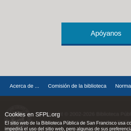
Apóyanos
Footer
Acerca de ...
Comisión de la biblioteca
Norma
Cookies en SFPL.org
Copyright © 2002-2026
Biblioteca Púb
Todos los derechos reservados |
Polít
El sitio web de la Biblioteca Pública de San Francisco usa c
impedirá el uso del sitio web, pero algunas de sus preferenc