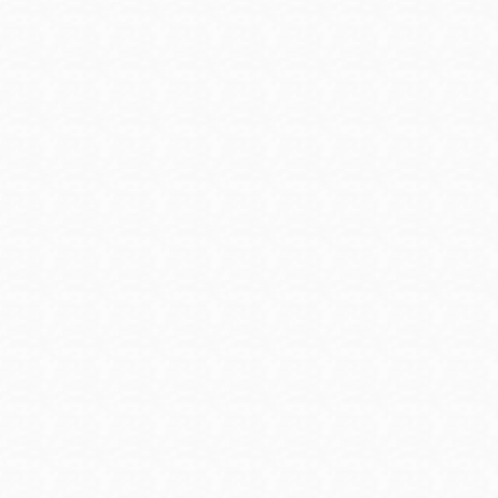
Ocean View
Richmond
Biblioteca
Sunset
Ambulante OMI
Treasure Island
Ortega
Visitacion Valley
Park
West Portal
Parkside
Western
Portola
Addition