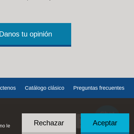
Danos tu opinión
ctenos
Catálogo clásico
Preguntas frecuentes
Chat
Social
with US
Rechazar
Aceptar
no le
Menu