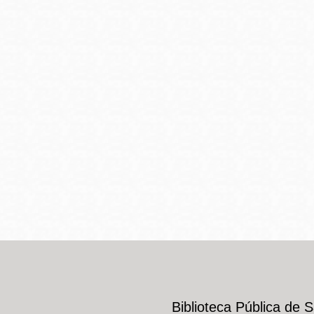
Mission
Excelsior
Noe Valley
Glen Park
North Beach
Golden Gate
Valley
Biblioteca Pública de 