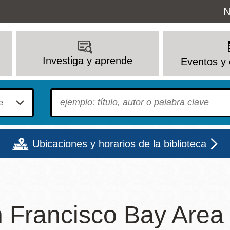
Uti
N
M
Investiga y aprende
Eventos y 
To find?
Ubicaciones y horarios de la biblioteca
Lun
Mar
Mié
Jue
Vie
Sáb
 Francisco Bay Area
9 - 6
9 - 8
9 - 8
9 - 8
12 - 6
10 - 6