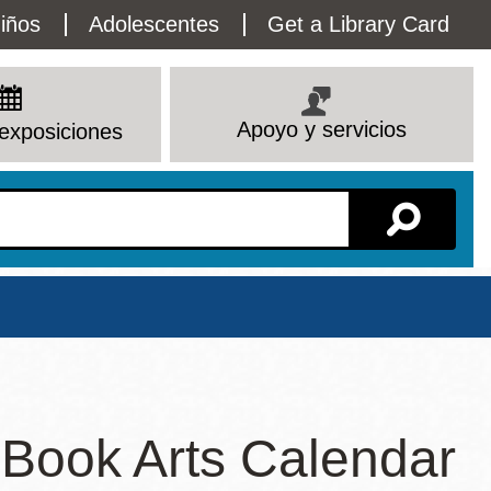
lity
iños
Adolescentes
Get a Library Card
enu
Apoyo y servicios
exposiciones
Sucursal
 Book Arts Calendar
Ver todas