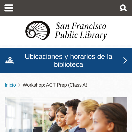
Pasar
al
contenido
principal
Ubicaciones y horarios de la
biblioteca
Inicio
Workshop: ACT Prep (Class A)
Sobrescribir
enlaces
de
ayuda
a