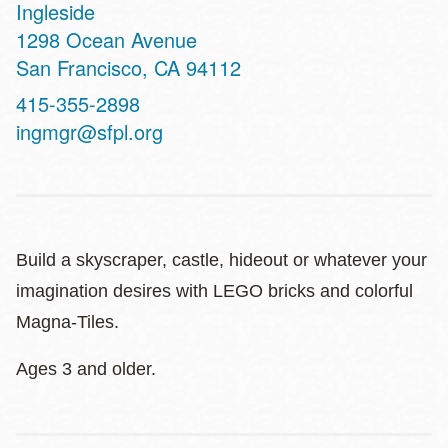
Ingleside
Address
1298 Ocean Avenue
San Francisco
,
CA
94112
Contact
415-355-2898
Telephone
ingmgr@sfpl.org
Build a skyscraper, castle, hideout or whatever your
imagination desires with LEGO bricks and colorful
Magna-Tiles.
Ages 3 and older.