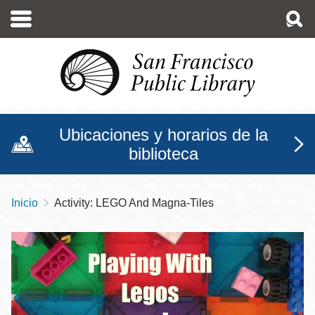
Pasar
al
contenido
principal
Ubicaciones y horarios de la
biblioteca
Inicio
Activity: LEGO And Magna-Tiles
Sobrescribir
enlaces
de
ayuda
a