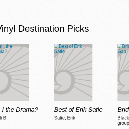
Vinyl Destination Picks
Ocean View
Richmond
Biblioteca
Sunset
Ambulante OMI
Treasure Island
Ortega
Visitacion Valley
Park
West Portal
Parkside
 I the Drama?
Best of Erik Satie
Bri
Western
i B
Satie, Erik
Black
group
Portola
Addition