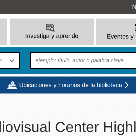
Uti
N
M
Investiga y aprende
Eventos y 
To find?
Ubicaciones y horarios de la biblioteca
Lun
Mar
Mié
Jue
Vie
Sáb
iovisual Center Highl
9 - 6
9 - 8
9 - 8
9 - 8
12 - 6
10 - 6