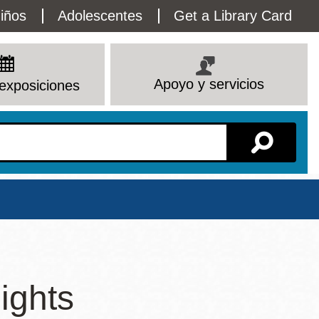
lity
iños
Adolescentes
Get a Library Card
enu
Apoyo y servicios
exposiciones
Sucursal
ights
Ver todas