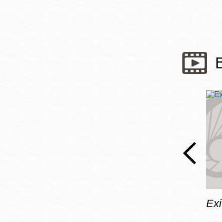
Mission
Excelsior
Noe Valley
Glen Park
North Beach
Golden Gate
Valley
Exi