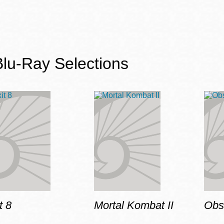
Potrero
Biblioteca virtual
Presidio
Bibliotecas
Blu-Ray Selections
Ambulantes
t 8
Mortal Kombat II
Obs