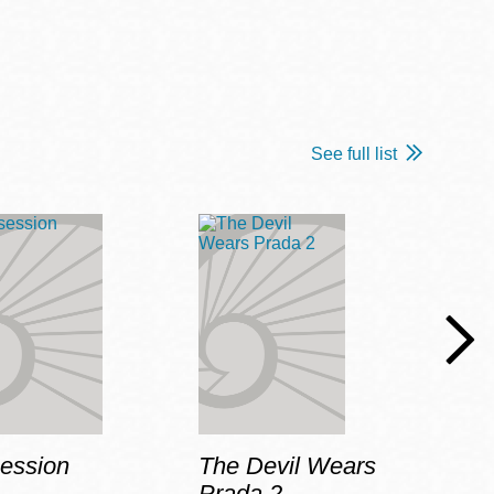
See full list
ession
The Devil Wears
In t
Prada 2