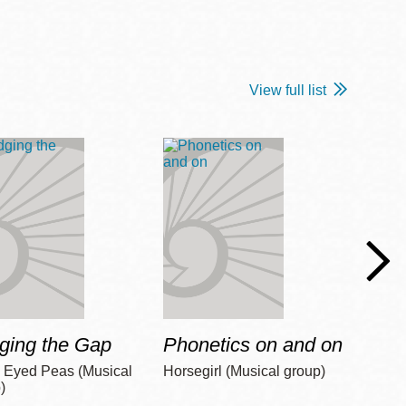
View full list
dging the Gap
Phonetics on and on
Walk
Splin
 Eyed Peas (Musical
Horsegirl (Musical group)
)
Biafra,