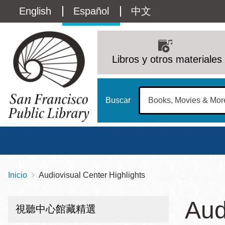
Pasar
Language
English
Español
中文
al
contenido
switcher
principal
Main
(Content)
navigation
Libros y otros materiales
Buscar
Inicio
Audiovisual Center Highlights
Sobrescribir
Biblioteca Central
Dom
enlaces
Aud
Address
100 Larkin Street
San Francisco
,
CA
94102
12 - 6
視聽中心館藏精選
de
Contact
415-557-4400