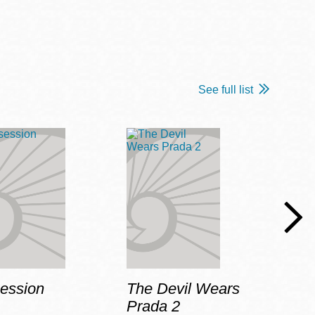
See full list
ession
The Devil Wears
In t
Prada 2