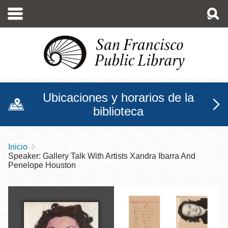
Pasar
al
contenido
principal
Ubicaciones y horarios de la
biblioteca
Inicio
Sobrescribir
Speaker: Gallery Talk With Artists Xandra Ibarra And
enlaces
Penelope Houston
de
ayuda
a