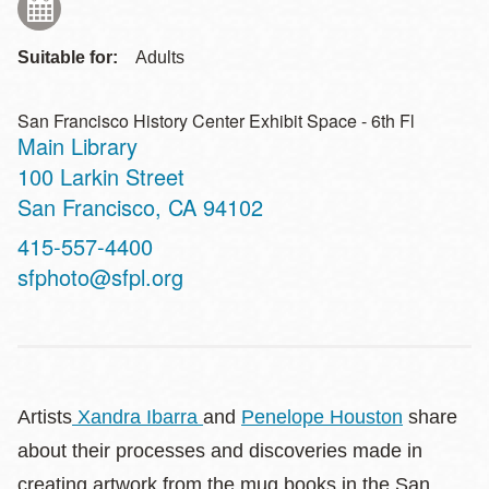
Suitable for:
Adults
San Francisco History Center Exhibit Space - 6th Fl
Main Library
Address
100 Larkin Street
San Francisco
,
CA
94102
Contact
415-557-4400
Telephone
sfphoto@sfpl.org
Artists
Xandra Ibarra
and
Penelope Houston
share
about their processes and discoveries made in
creating artwork from the mug books in the San