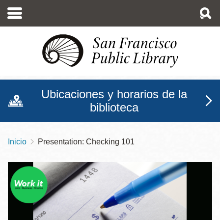
Pasar
al
contenido
principal
Ubicaciones y horarios de la
biblioteca
Inicio
Presentation: Checking 101
Sobrescribir
enlaces
de
ayuda
a