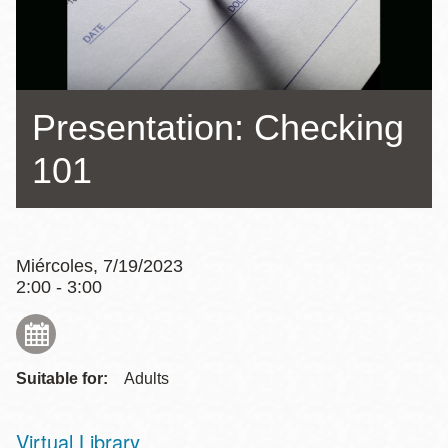
la
navegación
Presentation: Checking
101
Miércoles, 7/19/2023
2:00 - 3:00
Suitable for:
Adults
Virtual Library