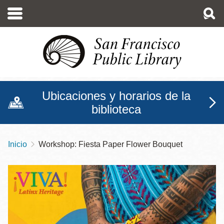
Pasar
al
contenido
principal
Ubicaciones y horarios de la
biblioteca
Inicio
Workshop: Fiesta Paper Flower Bouquet
Sobrescribir
enlaces
de
ayuda
a