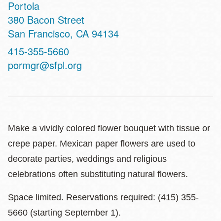
Portola
Address
380 Bacon Street
San Francisco
,
CA
94134
Contact
415-355-5660
Telephone
pormgr@sfpl.org
Make a vividly colored flower bouquet with tissue or
crepe paper. Mexican paper flowers are used to
decorate parties, weddings and religious
celebrations often substituting natural flowers.
Space limited. Reservations required: (415) 355-
5660 (starting September 1).