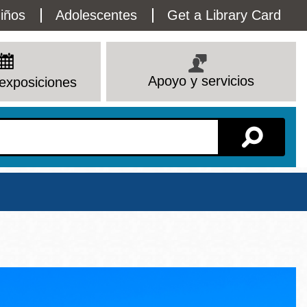
lity
iños
Adolescentes
Get a Library Card
enu
Apoyo y servicios
exposiciones
Sucursal
Ver todas