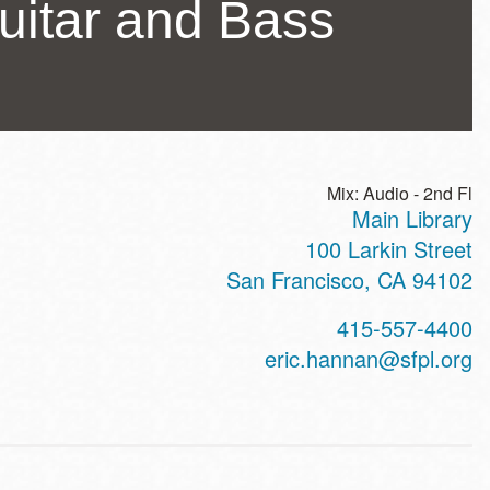
uitar and Bass
Mix: Audio - 2nd Fl
Main Library
ss
100 Larkin Street
San Francisco
,
CA
94102
t
415-557-4400
hone
eric.hannan@sfpl.org