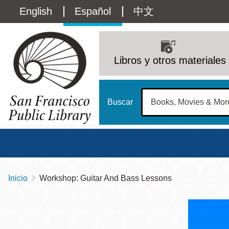
Pasar
Language
English
Español
中文
al
contenido
switcher
principal
Main
(Content)
navigation
Libros y otros materiales
Buscar
Inicio
Workshop: Guitar And Bass Lessons
Sobrescribir
Biblioteca Central
Dom
enlaces
Address
100 Larkin Street
San Francisco
,
CA
94102
12 - 6
de
Contact
415-557-4400