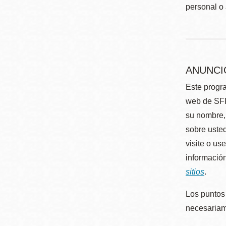
personal o 
ANUNCI
Este progra
web de SFP
su nombre, 
sobre usted
visite o us
información
sitios
.
Los puntos 
necesariame