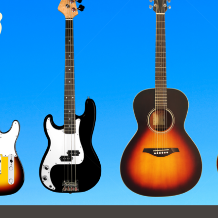
Ocean View
Richmond
Biblioteca
Sunset
Ambulante OMI
Treasure Island
Ortega
Visitacion Valley
Park
West Portal
Parkside
Western
Portola
Addition