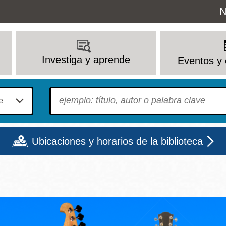
Uti
N
M
Investiga y aprende
Eventos y 
To find?
Ubicaciones y horarios de la biblioteca
Lun
Mar
Mié
Jue
Vie
Sáb
9 - 6
9 - 8
9 - 8
9 - 8
12 - 6
10 - 6