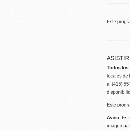
Este progr
ASISTI
Todos los 
locales de 
al (415) 5
disponibili
Este progra
Aviso:
Este
imagen para