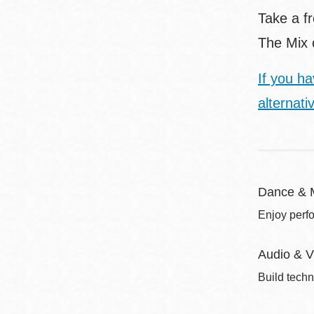
Take a fr
The Mix 
If you h
alternati
Dance & 
Enjoy perf
Audio & V
Build techn