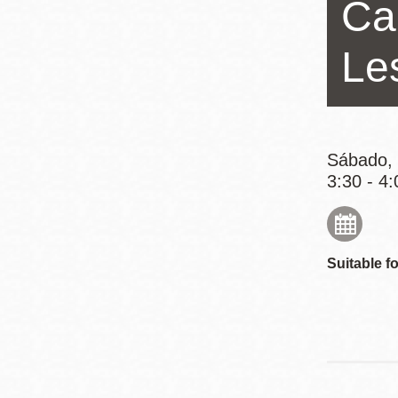
Ca
Mission
Excelsior
Le
Noe Valley
Glen Park
North Beach
Golden Gate
Sábado, 
3:30 - 4:
Valley
Suitable fo