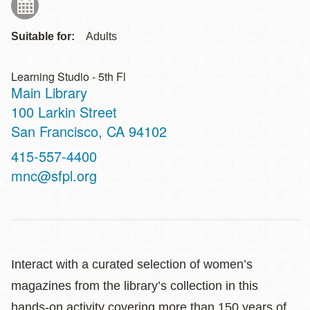
Suitable for:
Adults
Learning Studio - 5th Fl
Main Library
Address
100 Larkin Street
San Francisco
,
CA
94102
Contact
415-557-4400
Telephone
mnc@sfpl.org
Interact with a curated selection of women’s
magazines from the library’s collection in this
hands-on activity covering more than 150 years of