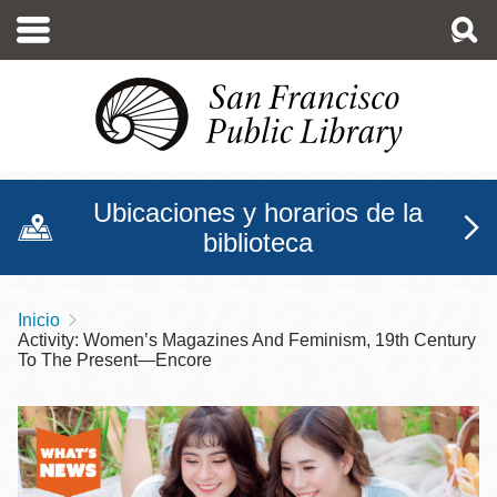
Pasar
al
contenido
principal
Ubicaciones y horarios de la
biblioteca
Inicio
Sobrescribir
Activity: Women’s Magazines And Feminism, 19th Century
enlaces
To The Present—Encore
de
ayuda
a