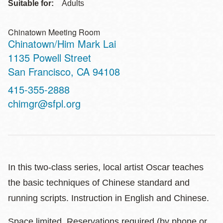
Suitable for:
Adults
Chinatown Meeting Room
Chinatown/Him Mark Lai
Address
1135 Powell Street
San Francisco
,
CA
94108
Contact
415-355-2888
Telephone
chimgr@sfpl.org
In this two-class series, local artist Oscar teaches
the basic techniques of Chinese standard and
running scripts. Instruction in English and Chinese.
Space limited. Reservations required (by phone or