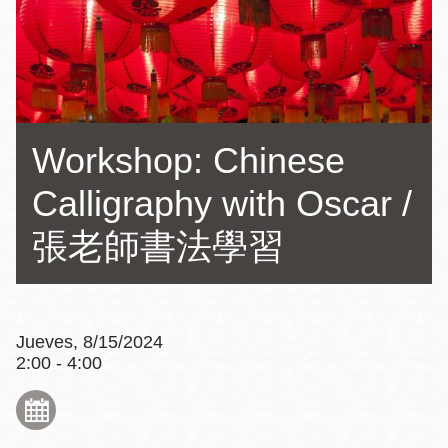
la
navegación
Workshop: Chinese
Calligraphy with Oscar /
張老師書法學習
Jueves, 8/15/2024
2:00 - 4:00