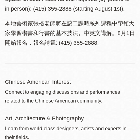
in person): (415) 355-2888 (starting August 1st).
本地藝術家張格老師將在該二課時系列課程中帶領大
家學習楷書和行書的基本技法。中英文講解。8月1日
開始報名，報名請電: (415) 355-2888。
Chinese American Interest
Connect to engaging discussions and performances
related to the Chinese American community.
Art, Architecture & Photography
Learn from world-class designers, artists and experts in
their fields.