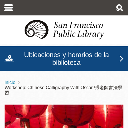
Pasar
al
contenido
principal
Ubicaciones y horarios de la
biblioteca
Inicio
Sobrescribir
Workshop: Chinese Calligraphy With Oscar /張老師書法學
enlaces
習
de
ayuda
a