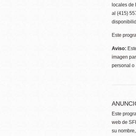
locales de 
al (415) 5
disponibili
Este progra
Aviso:
Este
imagen para
personal o 
ANUNCI
Este progra
web de SFP
su nombre, 