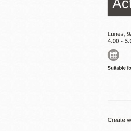
Act
Mission
Excelsior
Noe Valley
Glen Park
Lunes, 9
4:00 - 5:
North Beach
Golden Gate
Valley
Suitable fo
Create wa