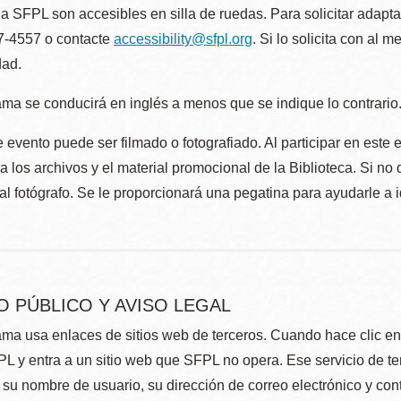
la SFPL son accesibles en silla de ruedas. Para solicitar adap
57-4557 o contacte
accessibility@sfpl.org
. Si lo solicita con al 
dad.
ma se conducirá en inglés a menos que se indique lo contrario
 evento puede ser filmado o fotografiado. Al participar en este 
 los archivos y el material promocional de la Biblioteca. Si no 
al fotógrafo. Se le proporcionará una pegatina para ayudarle a 
O PÚBLICO Y AVISO LEGAL
ma usa enlaces de sitios web de terceros. Cuando hace clic en e
L y entra a un sitio web que SFPL no opera. Ese servicio de t
su nombre de usuario, su dirección de correo electrónico y con