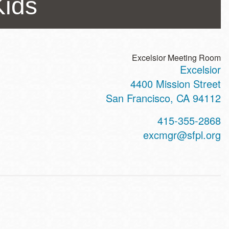
Kids
Excelsior Meeting Room
Excelsior
ss
4400 Mission Street
San Francisco
,
CA
94112
t
415-355-2868
hone
excmgr@sfpl.org