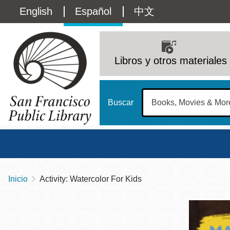
Pasar
Language
English
Español
中文
al
contenido
switcher
principal
Main
(Content)
navigation
Libros y otros materiales
Buscar
Inicio
Activity: Watercolor For Kids
Sobrescribir
Biblioteca Central
Dom
enlaces
Address
100 Larkin Street
San Francisco
,
CA
94102
12 - 6
de
Contact
415-557-4400