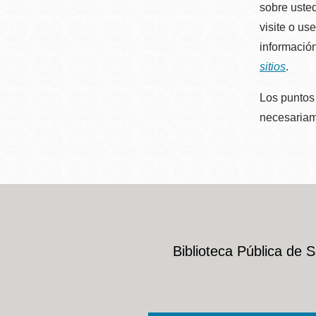
sobre usted
visite o us
información
sitios
.
Los puntos 
necesariame
Biblioteca Pública de 