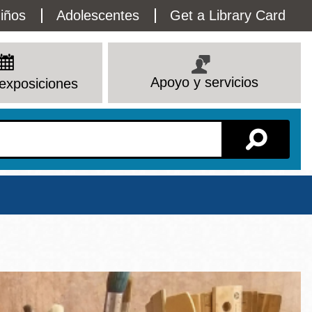
lity
iños
Adolescentes
Get a Library Card
enu
Apoyo y servicios
exposiciones
Sucursal
Ver todas