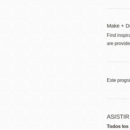
Make + D
Find inspir
are provide
Este progr
ASISTI
Todos los 