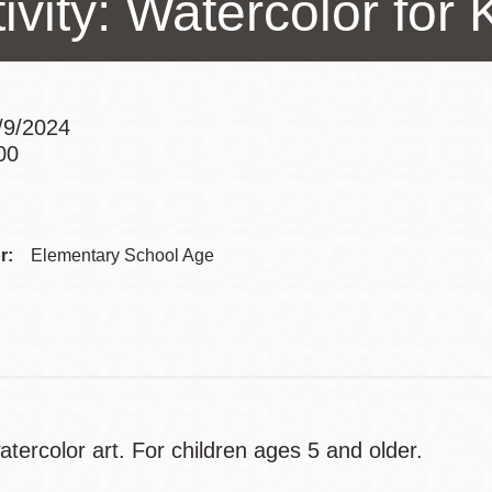
ivity: Watercolor for 
Potrero
Biblioteca virtual
/9/2024
Presidio
Bibliotecas
00
Ambulantes
Addre
Contac
r:
Elementary School Age
Telep
tercolor art. For children ages 5 and older.