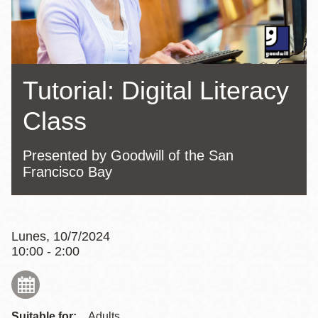
la
navegación
Tutorial: Digital Literacy
Class
Presented by Goodwill of the San
Francisco Bay
Lunes, 10/7/2024
10:00 - 2:00
Suitable for:
Adults