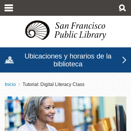
Pasar
al
contenido
principal
Ubicaciones y horarios de la
biblioteca
Inicio
Tutorial: Digital Literacy Class
Sobrescribir
enlaces
de
ayuda
a