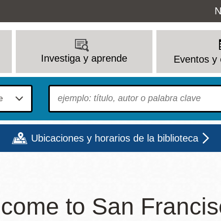
Uti
N
M
Investiga y aprende
Eventos y 
To find?
Ubicaciones y horarios de la biblioteca
Lun
Mar
Mié
Jue
Vie
Sáb
come to San Francisc
9 - 6
9 - 8
9 - 8
9 - 8
12 - 6
10 - 6