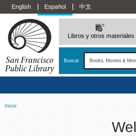
Pasar
Language
English
Español
中文
al
contenido
switcher
principal
Main
(Content)
navigation
Libros y otros materiales
Buscar
Inicio
Sobrescribir
Biblioteca Central
Dom
enlaces
Wel
Address
100 Larkin Street
San Francisco
,
CA
94102
12 - 6
de
Contact
415-557-4400