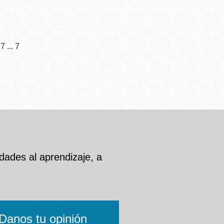
7 ... 7
dades al aprendizaje, a
Danos tu opinión