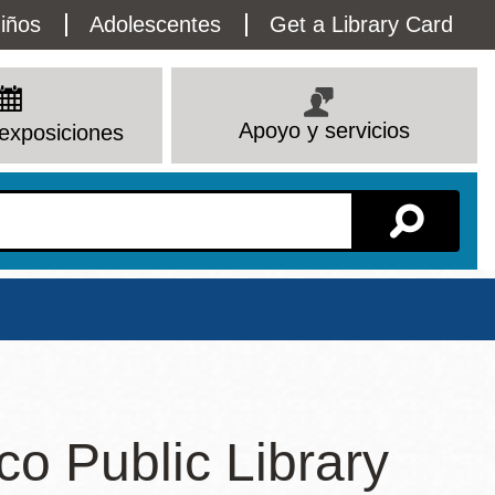
lity
iños
Adolescentes
Get a Library Card
enu
Apoyo y servicios
exposiciones
Sucursal
o Public Library
Ver todas