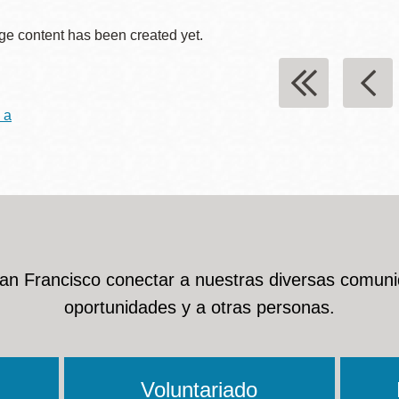
ge content has been created yet.
ción
Ocean View
Richmond
 a
Biblioteca
Sunset
Ambulante OMI
Treasure Island
Ortega
Visitacion Valley
Park
San Francisco conectar a nuestras diversas comuni
oportunidades y a otras personas.
West Portal
Parkside
Western
Voluntariado
Portola
Addition