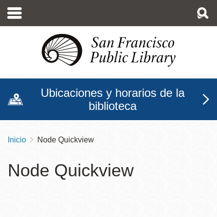
Pasar
al
contenido
principal
Ubicaciones y horarios de la
biblioteca
Inicio
Node Quickview
Sobrescribir
enlaces
Node Quickview
de
ayuda
a