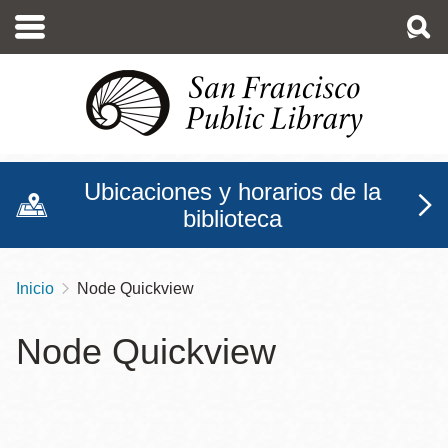
Pasar
al
contenido
principal
Ubicaciones y horarios de la
biblioteca
Inicio
Node Quickview
Sobrescribir
enlaces
Node Quickview
de
ayuda
a