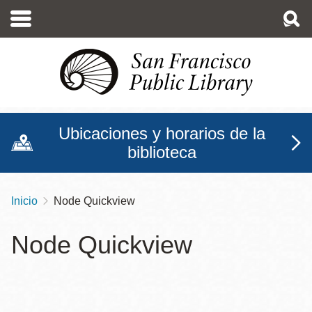
Pasar
al
contenido
principal
Ubicaciones y horarios de la
biblioteca
Inicio
Node Quickview
Sobrescribir
enlaces
Node Quickview
de
ayuda
a