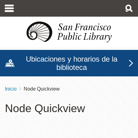
Pasar
al
contenido
principal
Ubicaciones y horarios de la
biblioteca
Inicio
Node Quickview
Sobrescribir
enlaces
Node Quickview
de
ayuda
a