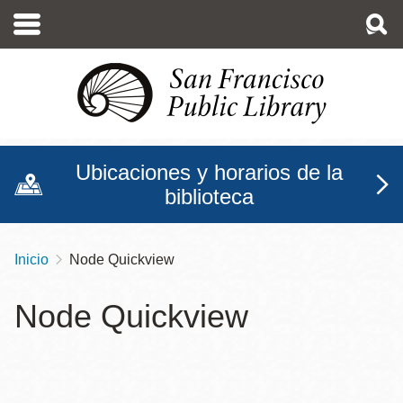
Pasar
al
contenido
principal
Ubicaciones y horarios de la
biblioteca
Inicio
Node Quickview
Sobrescribir
enlaces
Node Quickview
de
ayuda
a