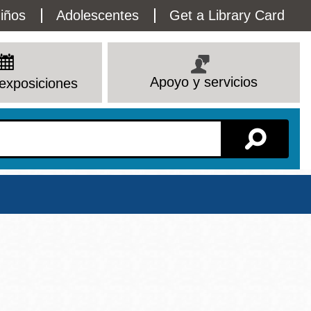
lity
iños
Adolescentes
Get a Library Card
enu
Apoyo y servicios
exposiciones
Sucursal
Ver todas