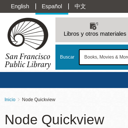
Pasar
Language
English
Español
中文
al
contenido
switcher
principal
Main
(Content)
navigation
Libros y otros materiales
Buscar
Inicio
Node Quickview
Sobrescribir
Biblioteca Central
Dom
enlaces
Node Quickview
Address
100 Larkin Street
San Francisco
,
CA
94102
12 - 6
de
Contact
415-557-4400