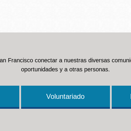
Ocean View
Richmond
Biblioteca
Sunset
Ambulante OMI
San Francisco conectar a nuestras diversas comuni
Treasure Island
oportunidades y a otras personas.
Ortega
Visitacion Valley
Park
Voluntariado
West Portal
Parkside
Western
Portola
Addition