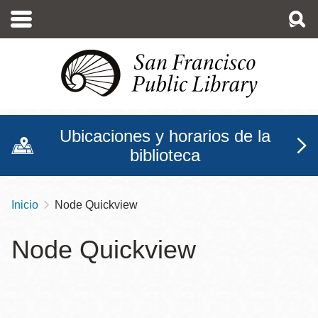
Pasar
al
contenido
principal
Ubicaciones y horarios de la
biblioteca
Inicio
Node Quickview
Sobrescribir
enlaces
Node Quickview
de
ayuda
a