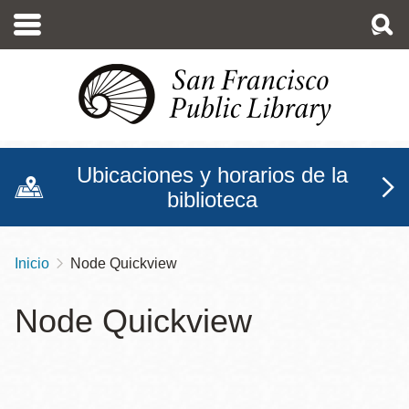
Pasar
al
contenido
principal
Ubicaciones y horarios de la
biblioteca
Inicio
Node Quickview
Sobrescribir
enlaces
Node Quickview
de
ayuda
a