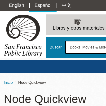
Pasar
Language
English
Español
中文
al
contenido
switcher
principal
Main
(Content)
navigation
Libros y otros materiales
Buscar
Inicio
Node Quickview
Sobrescribir
Biblioteca Central
Dom
enlaces
Node Quickview
Address
100 Larkin Street
San Francisco
,
CA
94102
12 - 6
de
Contact
415-557-4400