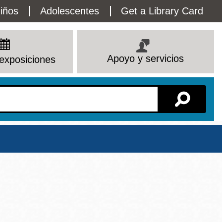
lity
iños
Adolescentes
Get a Library Card
enu
Apoyo y servicios
exposiciones
Sucursal
Ver todas