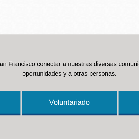
Ocean View
Richmond
Biblioteca
Sunset
Ambulante OMI
San Francisco conectar a nuestras diversas comuni
Treasure Island
oportunidades y a otras personas.
Ortega
Visitacion Valley
Park
Voluntariado
West Portal
Parkside
Western
Portola
Addition