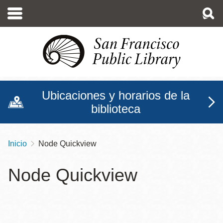
Pasar
al
contenido
principal
Ubicaciones y horarios de la
biblioteca
Inicio
Node Quickview
Sobrescribir
enlaces
Node Quickview
de
ayuda
a