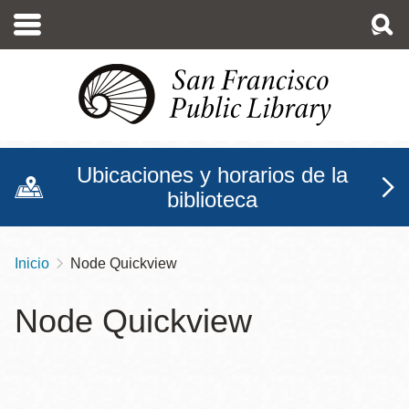
Pasar
al
contenido
principal
Ubicaciones y horarios de la
biblioteca
Inicio
Node Quickview
Sobrescribir
enlaces
Node Quickview
de
ayuda
a